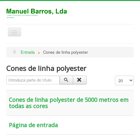
Ativar/Desativar
navegação
Home
Entrada
Cones de linha polyester
Produtos
Cones de linha polyester
Contactos
Introduza parte do título
Qtd. a mostra
Mapa do site
Cones de linha polyester de 5000 metros em
todas as cores
Página de entrada